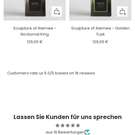
In
In
deinen
deinen
Warenkorb
Warenk
Sculpture of Alemee -
Sculpture of Alemee - Golden
legen
legen
Nocturnal King
Tusk
Angebotspreis
Angebotspreis
129,00 €
129,00 €
Customers rate us 5.0/5 based on 16 reviews.
Lassen Sie Kunden für uns sprechen
aus 16 Bewertungen