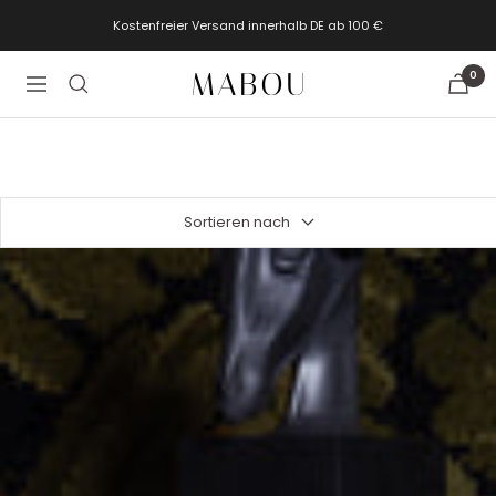
Direkt
Kostenfreier Versand innerhalb DE ab 100 €
zum
Inhalt
0
Eine
Navigation
Welt
exklusiver
Duftdesigns
I
Mabou
Sortieren nach