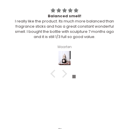
Balanced smell!
 really like the product. Its much more balanced than
Wir hatt
ragrance sticks and has a great constant wonderful
Blume
mell. I bought the bottle with sculpture 7 months ago
Raumd
and it is still 1/3 full so good value.
dezent, n
Die Fü
gereicht
Maarten
dem 