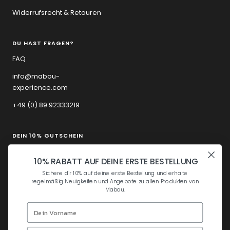
Widerrufsrecht & Retouren
DU HAST FRAGEN?
FAQ
info@mabou-
experience.com
+49 (0) 89 92333219
DEIN 10% GUTSCHEIN
Sichere dir 10% auf deine erste Bestellung und
10% RABATT AUF DEINE ERSTE BESTELLUNG
erhalte regelmäßig Neuigkeiten und Angebote zu
allen Produkten von Mabou.
Sichere dir 10% auf deine erste Bestellung und erhalte
regelmäßig Neuigkeiten und Angebote zu allen Produkten von
Mabou.
Deine E-Mail