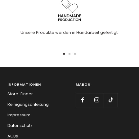
Unsere Produkte werden in Handarbeit gefertigt.
Zur
Zur
Zur
Slide
Slide
Slide
1
2
3
gehen
gehen
gehen
INFORMATIONEN
MABOU
Store-Finder
Reinigungsanleitung
Impressum
Datenschutz
AGBs